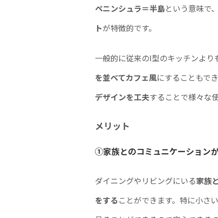
ペニンシュラ＝半島
という意味で
ト
が特徴的です。
一般的に従来のI型のキッチンより
を並べてカフェ風
にすることもで
デザインを工夫
することで様々な
メリット
①家族とのコミュニケーション
ダイニングやリビングにいる
家族
をする
ことができます。特に小さ