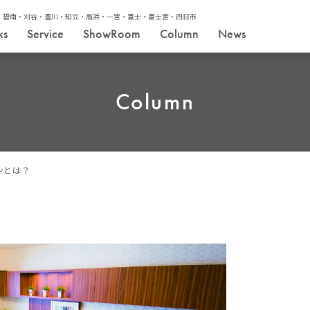
・碧南・刈谷・豊川・知立・高浜・一宮・富士・富士宮・四日市
ks
Service
ShowRoom
Column
News
Column
ンとは？