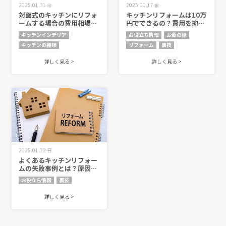
2025.01.31 金
2025.01.17 金
対面式のキッチンにリフォ
キッチンリフォームは10万
ームする場合の費用相場
円でできるの？費用を抑え
は？メリットやデメリット
るコツ施工内容もご紹介
キッチンインテリア
お役立ち情報
お金の話
についてもご紹介
キッチンの種類
リフォーム
裏技
詳しく見る >
詳しく見る >
2025.01.12 日
よくあるキッチンリフォー
ムの失敗事例とは？原因と
対策方法もご紹介
お役立ち情報
裏技
詳しく見る >