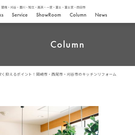
・碧南・刈谷・豊川・知立・高浜・一宮・富士・富士宮・四日市
ks
Service
ShowRoom
Column
News
Column
安く抑えるポイント！岡崎市・西尾市・刈谷市のキッチンリフォーム