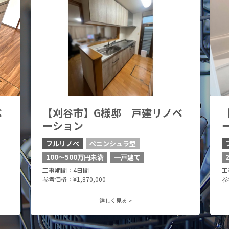
ベ
【刈谷市】G様邸 戸建リノベ
ーション
フルリノベ
ペニンシュラ型
100〜500万円未満
一戸建て
工事期間：4日間
工
参考価格：¥1,870,000
参
詳しく見る >