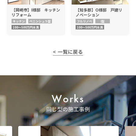
【岡崎市】I様邸 キッチン
【知多郡】O様邸 戸建リ
リフォーム
ノベーション
キッチン
ペニンシュラ型
フルリノベ
I型
100〜500万円未満
100〜500万円未満
< 一覧に戻る
Works
同じ型の施工事例