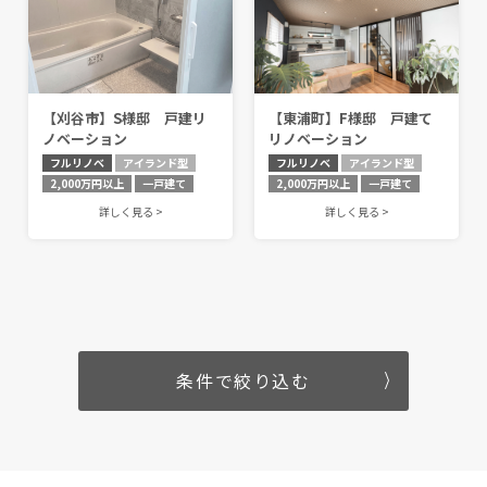
価格帯（複数選択可）
【刈谷市】S様邸 戸建リ
【東浦町】F様邸 戸建て
ノベーション
リノベーション
100万円未満
フルリノベ
アイランド型
フルリノベ
アイランド型
2,000万円以上
一戸建て
2,000万円以上
一戸建て
100〜500万円未満
詳しく見る >
詳しく見る >
500〜1,000万円未満
1,000〜1,500万円未満
2,000万円以上
条件で絞り込む
住宅の種別