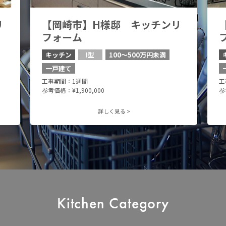
リ
【岡崎市】H様邸 キッチンリ
フォーム
キッチン
I型
100〜500万円未満
一戸建て
工事期間：1週間
工
参考価格：¥1,900,000
参
詳しく見る >
Kitchen Category